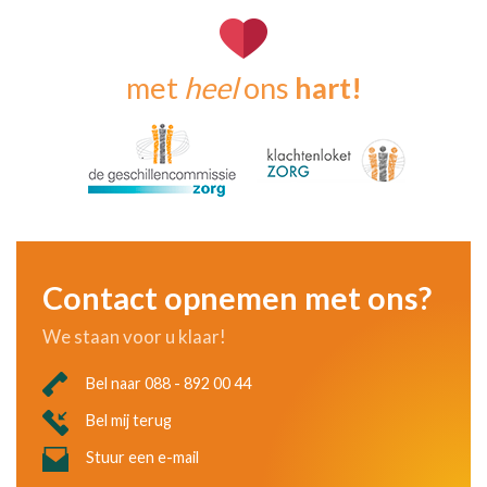
met
heel
ons
hart!
Contact opnemen met ons?
We staan voor u klaar!
Bel naar 088 - 892 00 44
Bel mij terug
Stuur een e-mail