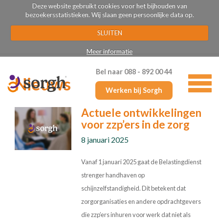
Deze website gebruikt cookies voor het bijhouden van
bezoekersstatistieken. Wij slaan geen persoonlijke data op.
SLUITEN
Meer informatie
Bel
naar 088 - 892 00 44
Nieuws
Werken bij Sorgh
Actuele ontwikkelingen
voor zzp’ers in de zorg
8 januari 2025
Vanaf 1 januari 2025 gaat de Belastingdienst
strenger handhaven op
schijnzelfstandigheid. Dit betekent dat
zorgorganisaties en andere opdrachtgevers
die zzp’ers inhuren voor werk dat niet als